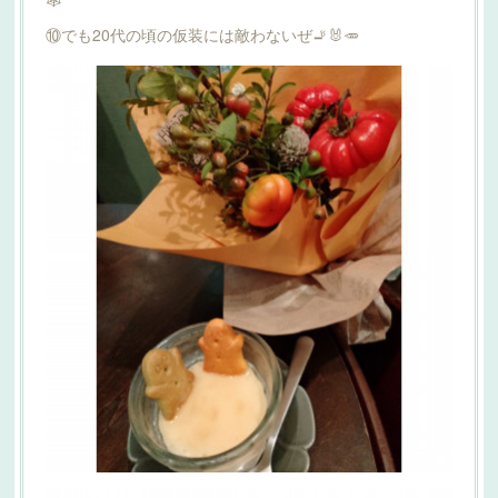
⑩でも20代の頃の仮装には敵わないぜ🚬🐰🥕