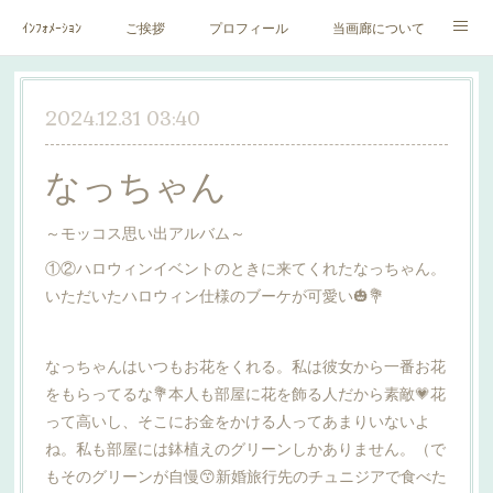
ｲﾝﾌｫﾒｰｼｮﾝ
ご挨拶
プロフィール
当画廊について
作家一覧
絵里子画報
2024.12.31 03:40
なっちゃん
～モッコス思い出アルバム～
①②ハロウィンイベントのときに来てくれたなっちゃん。
いただいたハロウィン仕様のブーケが可愛い🎃💐
なっちゃんはいつもお花をくれる。私は彼女から一番お花
をもらってるな💐本人も部屋に花を飾る人だから素敵💗花
って高いし、そこにお金をかける人ってあまりいないよ
ね。私も部屋には鉢植えのグリーンしかありません。（で
もそのグリーンが自慢😙新婚旅行先のチュニジアで食べた