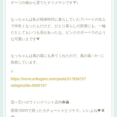
デーツの種から育てたナツメヤシです🌴）
なっちゃんは私が独身時代に暮らしていたアパートの住人
で仲良くなったんだけど、ひとり暮らしの部屋にも、一輪
だとしてもいつも花があったな。ピンクのガーベラのよう
な可愛い人です💗
なっちゃんは風の蔵にも来てくれたので、風の蔵～9～に
投稿しています。
↓
https://home.erikogaro.com/posts/51783673?
categoryIds=8565167
③～⑦ハロウィンイベント店内🎃👻
⑧⑨100均で買ったカチューシャとツケマ。いいよね🖤🕷
🕸