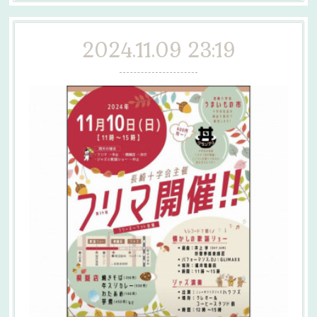
2024.11.09 23:19