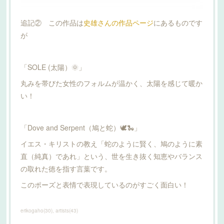
追記② この作品は
史雄さんの作品ページ
にあるものです
が
「SOLE (太陽）🌞」
丸みを帯びた女性のフォルムが温かく、太陽を感じて暖か
い！
「Dove and Serpent（鳩と蛇）🕊🐍」
イエス・キリストの教え「蛇のように賢く、鳩のように素
直（純真）であれ」という、世を生き抜く知恵やバランス
の取れた徳を指す言葉です。
このポーズと表情で表現しているのがすごく面白い！
erikogaho
(
30
)
artists
(
43
)