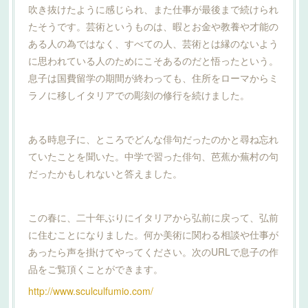
吹き抜けたように感じられ、また仕事が最後まで続けられ
たそうです。芸術というものは、暇とお金や教養や才能の
ある人の為ではなく、すべての人、芸術とは縁のないよう
に思われている人のためにこそあるのだと悟ったという。
息子は国費留学の期間が終わっても、住所をローマからミ
ラノに移しイタリアでの彫刻の修行を続けました。
ある時息子に、ところでどんな俳句だったのかと尋ね忘れ
ていたことを聞いた。中学で習った俳句、芭蕉か蕪村の句
だったかもしれないと答えました。
この春に、二十年ぶりにイタリアから弘前に戻って、弘前
に住むことになりました。何か美術に関わる相談や仕事が
あったら声を掛けてやってください。次のURLで息子の作
品をご覧頂くことができます。
http://www.sculculfumio.com/