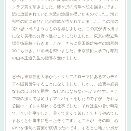
クラブ賞を頂きました。鯵ヶ沢の海岸へ絵を描きに行き、
浜に放置されていた木造の漁船を描いたものでした。海と
秋空の間に錆びた色の廃船が描かれていました。この船の
遠い思い出のようなものを感じました。この賞が切っ掛け
になり美術の分野へ進むことになりました。東京の都立駒
場芸術高校へ行きましたが、さらに髙田保雄先生の絵画教
室にも行き、油彩画を習いました。東京芸術大学では彫刻
の山本正道先生の指導を受けました。
息子は東京芸術大学からイタリアのローマにあるアカデミ
アへ国費留学することになりました。しかし、旅費や必要
なものは自分で用意しなければならなかったのです。そこ
で親の援助では足りずアルバイトをしたのですが、それは
公園のトイレを解体する仕事でした。それは夏の暑い時期
で、辛い仕事でした。暑くて臭くて苦しくてもうやめてし
まおうと仕事中に思ったそうです。ところが、その時、心
の中を俳句の言葉が横切ったのです。すると心地よい風が