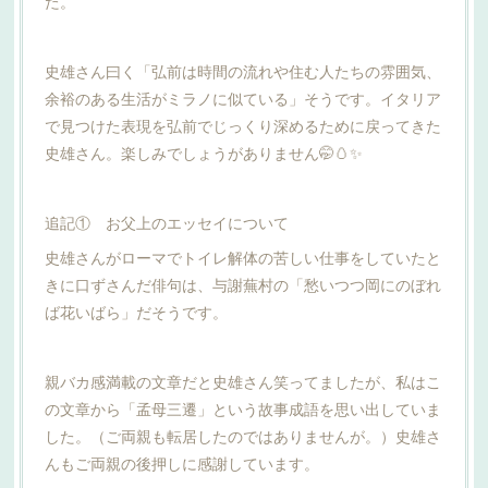
た。
史雄さん曰く「弘前は時間の流れや住む人たちの雰囲気、
余裕のある生活がミラノに似ている」そうです。イタリア
で見つけた表現を弘前でじっくり深めるために戻ってきた
史雄さん。楽しみでしょうがありません🤭🥚✨
追記① お父上のエッセイについて
史雄さんがローマでトイレ解体の苦しい仕事をしていたと
きに口ずさんだ俳句は、与謝蕪村の「愁いつつ岡にのぼれ
ば花いばら」だそうです。
親バカ感満載の文章だと史雄さん笑ってましたが、私はこ
の文章から「孟母三遷」という故事成語を思い出していま
した。（ご両親も転居したのではありませんが。）史雄さ
んもご両親の後押しに感謝しています。