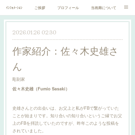
ｲﾝﾌｫﾒｰｼｮﾝ
ご挨拶
プロフィール
当画廊について
作家一覧
絵里子画報
2026.01.26 02:30
作家紹介：佐々木史雄さ
ん
彫刻家
佐々木史雄（Fumio Sasaki）
史雄さんとの出会いは、お父上と私がFBで繋がっていた
ことが始まりです。知り合いの知り合いというご縁でお父
上のFBを拝読していたのですが、昨年このような投稿を
されていました。