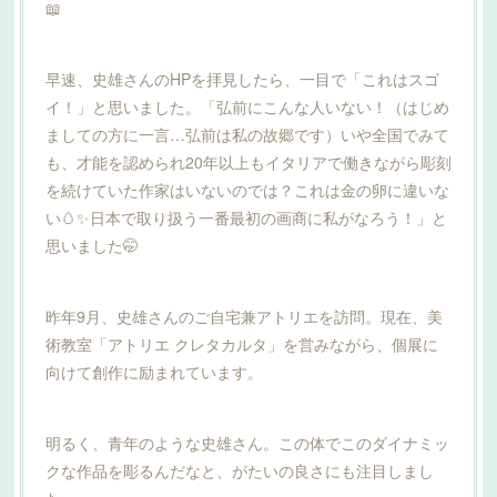
📖
早速、史雄さんのHPを拝見したら、一目で「これはスゴ
イ！」と思いました。「弘前にこんな人いない！（はじめ
ましての方に一言…弘前は私の故郷です）いや全国でみて
も、才能を認められ20年以上もイタリアで働きながら彫刻
を続けていた作家はいないのでは？これは金の卵に違いな
い🥚✨日本で取り扱う一番最初の画商に私がなろう！」と
思いました🤭
昨年9月、史雄さんのご自宅兼アトリエを訪問。現在、美
術教室「アトリエ クレタカルタ」を営みながら、個展に
向けて創作に励まれています。
明るく、青年のような史雄さん。この体でこのダイナミッ
クな作品を彫るんだなと、がたいの良さにも注目しまし