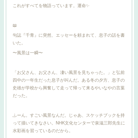
これがすべてを物語っています。運命✨
📖
句誌『千青』に突然、エッセーを頼まれて、息子の話を書
いた。
〜風景は一瞬〜
「お父さん、お父さん、凄い風景を見ちゃった。」と弘前
四中の一年生だった息子が叫んだ。ある冬の夕方、息子の
史雄が学校から興奮して走って帰って来るやいなやの言葉
だった。
ふーん。すごい風景なんだ。じゃあ、スケッチブックを持
って描いてきなさい。NHK文化センターで泉滋三郎先生に
水彩画を習っているのだから。