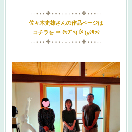
· · • • • ✤ • • • · ·· · • • • ✤ • • • · ·
佐々木史雄さんの作品ページは
コチラを ⇒ ﾀｯﾌﾟ٩( ᐖ )وｸﾘｯｸ
· · • • • ✤ • • • · ·· · • • • ✤ • • • · ·