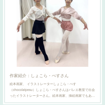
作家紹介：しょこら・ぺすさん
絵本画家、 イラストレーターしょこら・ぺす
（chocolatpesu）しょこら・ぺすさんはバレエ教室で出会
ったイラストレーターさん。絵本画家、挿絵画家でもあ…