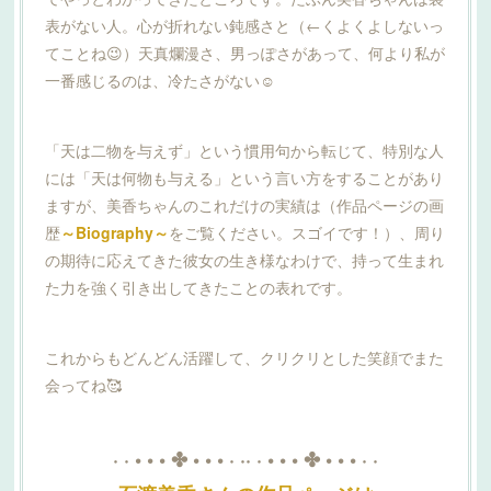
表がない人。心が折れない鈍感さと（←くよくよしないっ
てことね😉）天真爛漫さ、男っぽさがあって、何より私が
一番感じるのは、冷たさがない☺️
「天は二物を与えず」という慣用句から転じて、特別な人
には「天は何物も与える」という言い方をすることがあり
ますが、美香ちゃんのこれだけの実績は（作品ページの画
歴
～Biography～
をご覧ください。スゴイです！）、周り
の期待に応えてきた彼女の生き様なわけで、持って生まれ
た力を強く引き出してきたことの表れです。
これからもどんどん活躍して、クリクリとした笑顔でまた
会ってね🥰
· · • • • ✤ • • • · ·· · • • • ✤ • • • · ·