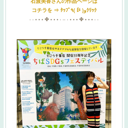
石渡美香さんの作品ページは
コチラを ⇒ ﾀｯﾌﾟ٩( ᐖ )وｸﾘｯｸ
· · • • • ✤ • • • · ·· · • • • ✤ • • • · ·