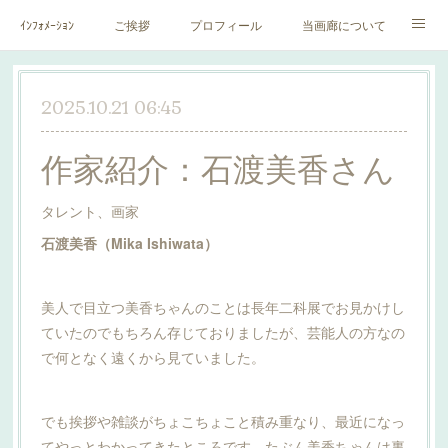
ｲﾝﾌｫﾒｰｼｮﾝ
ご挨拶
プロフィール
当画廊について
作家一覧
絵里子画報
2025.10.21 06:45
作家紹介：石渡美香さん
タレント、画家
石渡美香（Mika Ishiwata）
美人で目立つ美香ちゃんのことは長年二科展でお見かけし
ていたのでもちろん存じておりましたが、芸能人の方なの
で何となく遠くから見ていました。
でも挨拶や雑談がちょこちょこと積み重なり、最近になっ
てやっとわかってきたところです。たぶん美香ちゃんは裏