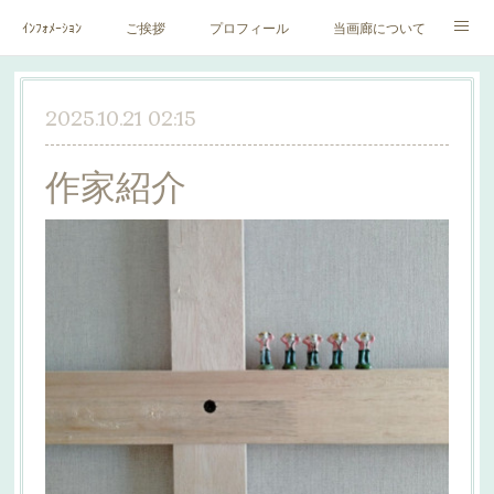
ｲﾝﾌｫﾒｰｼｮﾝ
ご挨拶
プロフィール
当画廊について
作家一覧
絵里子画報
2025.10.21 02:15
作家紹介