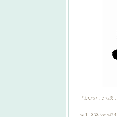
「またね！」から戻って
先月、SNSの乗っ取