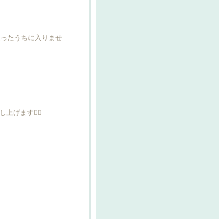
失ったうちに入りませ
ます🙇‍♀️