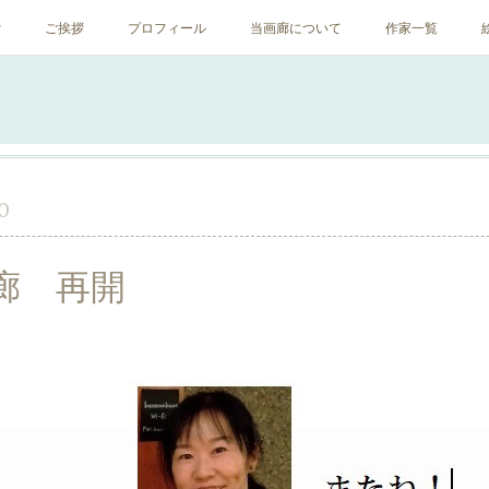
ﾝ
ご挨拶
プロフィール
当画廊について
作家一覧
0
廊 再開