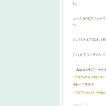
た。
え～ん😭俺のバカ～
ん。
おかげさまで生まれ変
これまでお付き合いく
Instagram💗絵里子画
https://www.instagram
X💗絵里子画報
https://x.com/erikoga
erikogaho
(
30
)