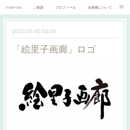
ｲﾝﾌｫﾒｰｼｮﾝ
ご挨拶
プロフィール
当画廊について
作家一覧
絵里子画報
2025.05.02 03:00
「絵里子画廊」ロゴ