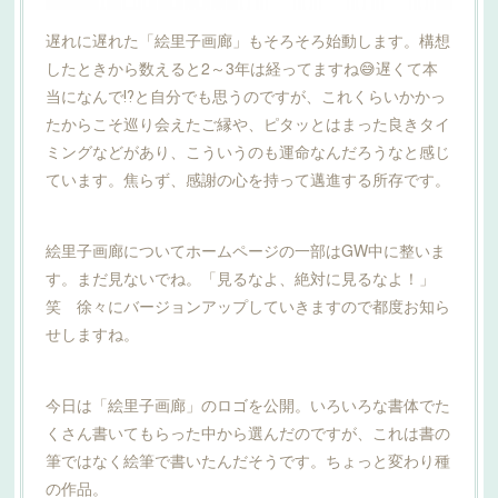
遅れに遅れた「絵里子画廊」もそろそろ始動します。構想
したときから数えると2～3年は経ってますね😅遅くて本
当になんで⁉️と自分でも思うのですが、これくらいかかっ
たからこそ巡り会えたご縁や、ピタッとはまった良きタイ
ミングなどがあり、こういうのも運命なんだろうなと感じ
ています。焦らず、感謝の心を持って邁進する所存です。
絵里子画廊についてホームページの一部はGW中に整いま
す。まだ見ないでね。「見るなよ、絶対に見るなよ！」
笑 徐々にバージョンアップしていきますので都度お知ら
せしますね。
今日は「絵里子画廊」のロゴを公開。いろいろな書体でた
くさん書いてもらった中から選んだのですが、これは書の
筆ではなく絵筆で書いたんだそうです。ちょっと変わり種
の作品。