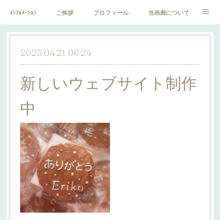
ｲﾝﾌｫﾒｰｼｮﾝ
ご挨拶
プロフィール
当画廊について
作家一覧
絵里子画報
2025.04.21 06:24
新しいウェブサイト制作
中