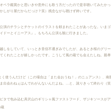
オペラ鑑賞かと思いきや意外にも歌う方だったので是非聴いてみたかっ
かしがり屋だからだっけ？笑）残念ながら聴けず終いです。
公演のチラシとチケットのイラストを頼まれたことがあったな。いまゴ
イドーとイニーアス』。もちろん公演も観に行きました。
越しをしていて、いっとき音信不通ぎみでしたが、あるとき桜のグリー
てくれたことが嬉しかったです。こうして風の蔵でも会えたしね。親孝
よく使うんだけど（この場合は「また会おうね！」のニュアンス）、南
ま出会わねぇはんでわがんないんだよね。…と、訛りきって終わり（笑
ピタで包み込む具沢山のギリシャ風ファストフード、ザジキソースがア
の蔵