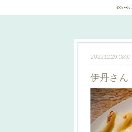
ｲﾝﾌｫﾒｰｼｮ
2022.12.29 13:10
伊丹さん