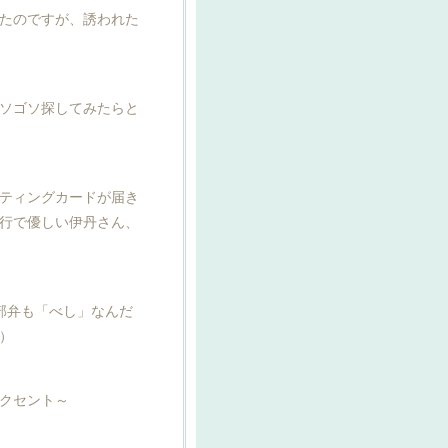
たのですが、誘われた
ソゴソ探してみたらと
ティングカードが届き
行で優しい伊丹さん、
部弁も「べし」なんだ
）
クセント～