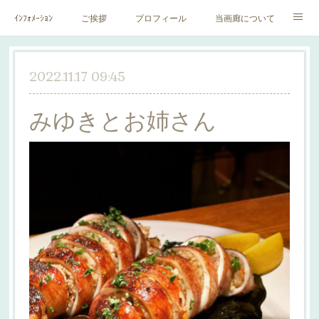
ｲﾝﾌｫﾒｰｼｮﾝ
ご挨拶
プロフィール
当画廊について
作家一覧
絵里子画報
2022.11.17 09:45
みゆきとお姉さん