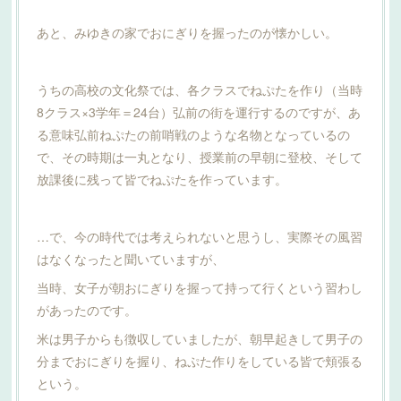
あと、みゆきの家でおにぎりを握ったのが懐かしい。
うちの高校の文化祭では、各クラスでねぷたを作り（当時
8クラス×3学年＝24台）弘前の街を運行するのですが、あ
る意味弘前ねぷたの前哨戦のような名物となっているの
で、その時期は一丸となり、授業前の早朝に登校、そして
放課後に残って皆でねぷたを作っています。
…で、今の時代では考えられないと思うし、実際その風習
はなくなったと聞いていますが、
当時、女子が朝おにぎりを握って持って行くという習わし
があったのです。
米は男子からも徴収していましたが、朝早起きして男子の
分までおにぎりを握り、ねぷた作りをしている皆で頬張る
という。