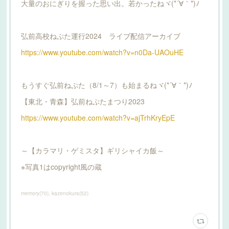
大量のおにぎりを握った思い出。若かったねヾ(*´∀｀*)ﾉ
弘前高校ねぷた運行2024 ライブ配信アーカイブ
https://www.youtube.com/watch?v=n0Da-UAOuHE
もうすぐ弘前ねぷた（8/1～7）も始まるねヾ(*´∀｀*)ﾉ
【東北・青森】弘前ねぷたまつり2023
https://www.youtube.com/watch?v=ajTrhKryEpE
～【カラマリ・ゲミスタ】ギリシャイカ飯～
※写真1はcopyright風の蔵
memory
(
70
)
kazenokura
(
52
)