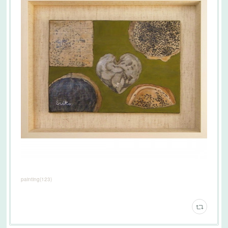
painting
(
123
)