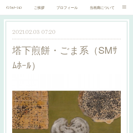
ｲﾝﾌｫﾒｰｼｮﾝ
ご挨拶
プロフィール
当画廊について
作家一覧
絵里子画報
2021.02.03 07:20
塔下煎餅・ごま系（SMｻ
ﾑﾎｰﾙ）