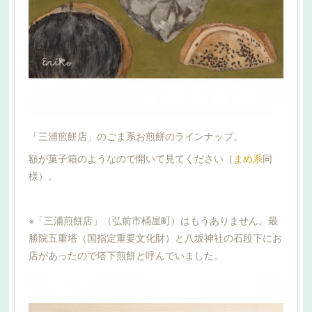
「三浦煎餅店」のごま系お煎餅のラインナップ。
額が菓子箱のようなので開いて見てください（
まめ系
同
様）。
※「三浦煎餅店」（弘前市桶屋町）はもうありません。最
勝院五重塔（国指定重要文化財）と八坂神社の石段下にお
店があったので塔下煎餅と呼んでいました。