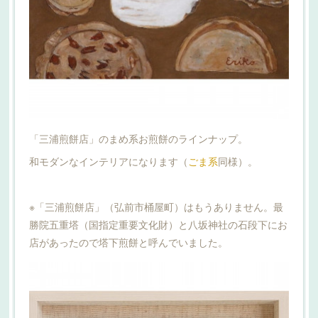
「三浦煎餅店」のまめ系お煎餅のラインナップ。
和モダンなインテリアになります（
ごま系
同様）。
※「三浦煎餅店」（弘前市桶屋町）はもうありません。最
勝院五重塔（国指定重要文化財）と八坂神社の石段下にお
店があったので塔下煎餅と呼んでいました。