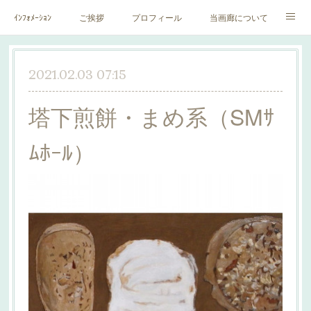
ｲﾝﾌｫﾒｰｼｮﾝ
ご挨拶
プロフィール
当画廊について
作家一覧
絵里子画報
2021.02.03 07:15
塔下煎餅・まめ系（SMｻ
ﾑﾎｰﾙ）