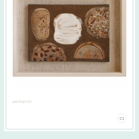
painting
(
123
)