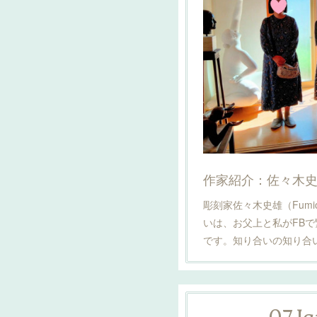
作家紹介：佐々木
彫刻家佐々木史雄（Fumio
いは、お父上と私がFB
です。知り合いの知り合