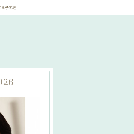
絵里子画報
026