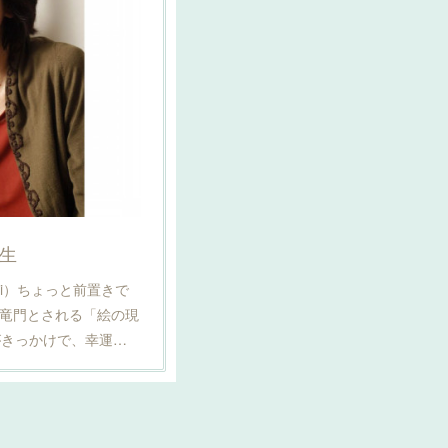
生
aki）ちょっと前置きで
登竜門とされる「絵の現
がきっかけで、幸運…