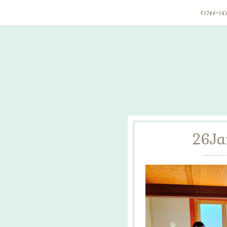
ｲﾝﾌｫﾒｰｼｮ
26
Ja