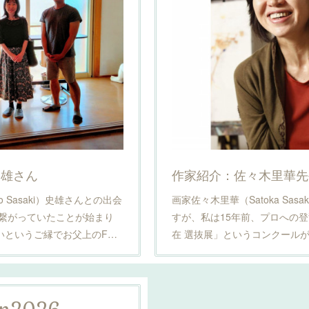
史雄さん
作家紹介：佐々木里華先
 Sasaki）史雄さんとの出会
画家佐々木里華（Satoka Sas
で繋がっていたことが始まり
すが、私は15年前、プロへの
いというご縁でお父上のF…
在 選抜展」というコンクール