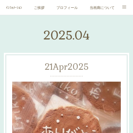
ｲﾝﾌｫﾒｰｼｮﾝ
ご挨拶
プロフィール
当画廊について
作家一覧
絵里子画報
2025
.
04
21
Apr
2025