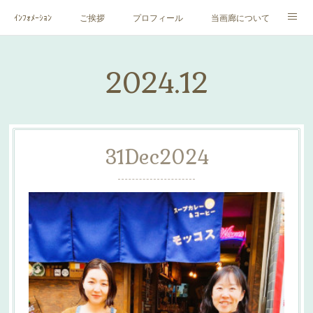
ｲﾝﾌｫﾒｰｼｮﾝ
ご挨拶
プロフィール
当画廊について
作家一覧
絵里子画報
2024
.
12
31
Dec
2024