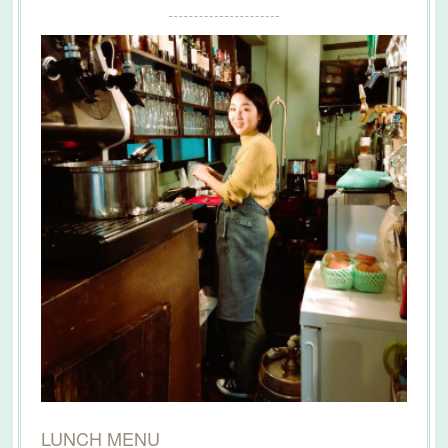
LUNCH MENU