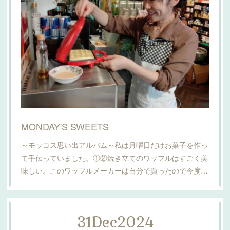
MONDAY'S SWEETS
～モッコス思い出アルバム～私は月曜日だけお菓子を作っ
て手伝っていました。①②焼き立てのワッフルはすごく美
味しい。このワッフルメーカーは自分で買ったので今度…
31
Dec
2024