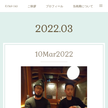
ｲﾝﾌｫﾒｰｼｮﾝ
ご挨拶
プロフィール
当画廊について
作家一覧
絵里子画報
2022
.
03
10
Mar
2022