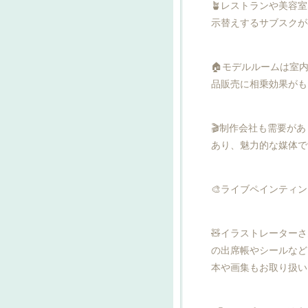
🪴レストランや美容
示替えするサブスクが
🏠モデルルームは室
品販売に相乗効果がも
🎬制作会社も需要が
あり、魅力的な媒体で
🎨ライブペインティ
🧸イラストレーター
の出席帳やシールなど
本や画集もお取り扱い