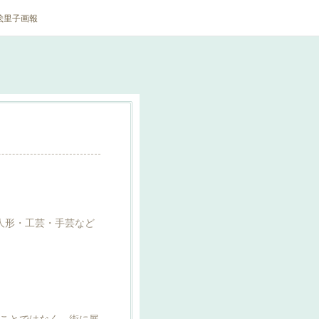
絵里子画報
人形・工芸・手芸など
ことではなく、街に展