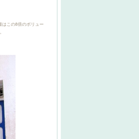
書はこの8倍のボリュー
。