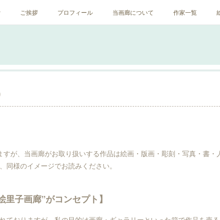
ﾝ
ご挨拶
プロフィール
当画廊について
作家一覧
0
ますが、当画廊がお取り扱いする作品は絵画・版画・彫刻・写真・書・
、同様のイメージでお読みください。
絵里子画廊”がコンセプト】
れておりますが、私の目的は画廊・ギャラリーといった箱で作品を売る