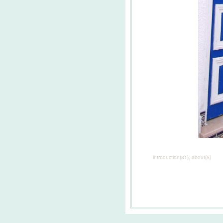
introduction
(
31
)
about
(
5
)