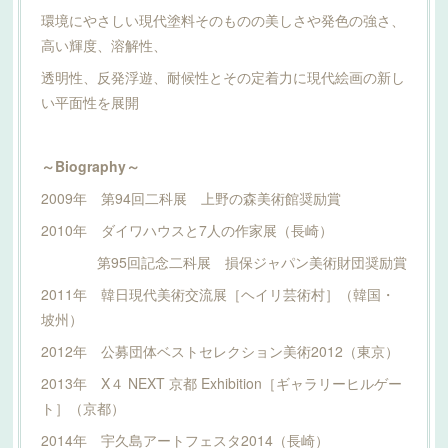
環境にやさしい現代塗料そのものの美しさや発色の強さ、
高い輝度、溶解性、
透明性、反発浮遊、耐候性とその定着力に現代絵画の新し
い平面性を展開
～Biography～
2009年 第94回二科展 上野の森美術館奨励賞
2010年 ダイワハウスと7人の作家展（長崎）
第95回記念二科展 損保ジャパン美術財団奨励賞
2011年 韓日現代美術交流展［ヘイリ芸術村］（韓国・
坡州）
2012年 公募団体ベストセレクション美術2012（東京）
2013年 X４ NEXT 京都 Exhibition［ギャラリーヒルゲー
ト］（京都）
2014年 宇久島アートフェスタ2014（長崎）