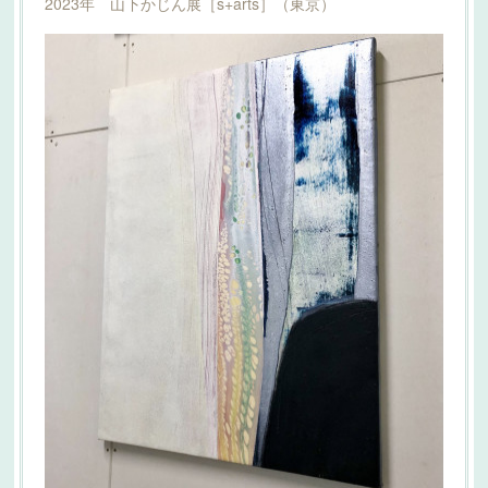
2023年 山下かじん展［s+arts］（東京）