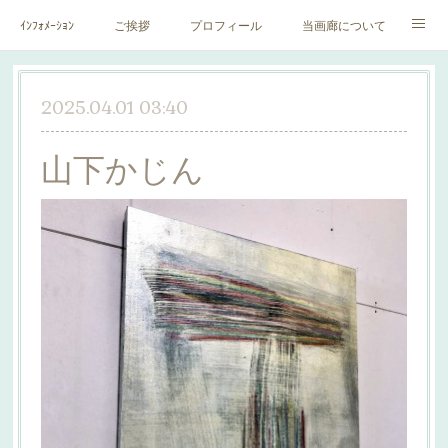
ｲﾝﾌｫﾒｰｼｮﾝ
ご挨拶
プロフィール
当画廊について
作家一覧
絵里子画報
2025.04.01 03:40
山下かじん