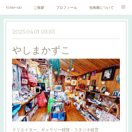
ｲﾝﾌｫﾒｰｼｮﾝ
ご挨拶
プロフィール
当画廊について
作家一覧
絵里子画報
2025.04.01 03:35
やしまかずこ
クリエイター、ギャラリー雑貨・スタジオ経営