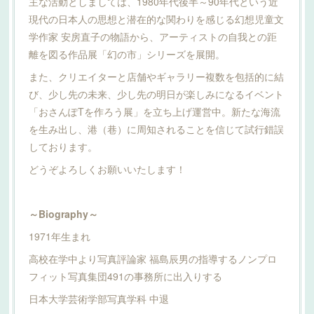
主な活動としましては、1980年代後半～90年代という近
現代の日本人の思想と潜在的な関わりを感じる幻想児童文
学作家 安房直子の物語から、アーティストの自我との距
離を図る作品展「幻の市」シリーズを展開。
また、クリエイターと店舗やギャラリー複数を包括的に結
び、少し先の未来、少し先の明日が楽しみになるイベント
「おさんぽTを作ろう展」を立ち上げ運営中。新たな海流
を生み出し、港（巷）に周知されることを信じて試行錯誤
しております。
どうぞよろしくお願いいたします！
～Biography～
1971年生まれ
高校在学中より写真評論家 福島辰男の指導するノンプロ
フィット写真集団491の事務所に出入りする
日本大学芸術学部写真学科 中退