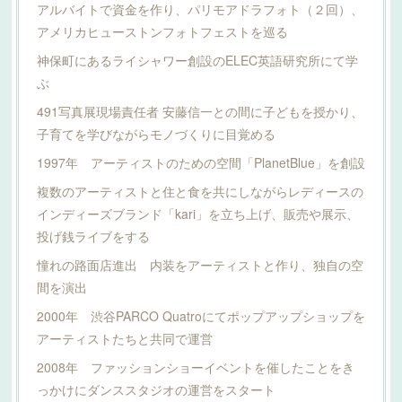
アルバイトで資金を作り、パリモアドラフォト（２回）、
アメリカヒューストンフォトフェストを巡る
神保町にあるライシャワー創設のELEC英語研究所にて学
ぶ
491写真展現場責任者 安藤信一との間に子どもを授かり、
子育てを学びながらモノづくりに目覚める
1997年 アーティストのための空間「PlanetBlue」を創設
複数のアーティストと住と食を共にしながらレディースの
インディーズブランド「kari」を立ち上げ、販売や展示、
投げ銭ライブをする
憧れの路面店進出 内装をアーティストと作り、独自の空
間を演出
2000年 渋谷PARCO Quatroにてポップアップショップを
アーティストたちと共同で運営
2008年 ファッションショーイベントを催したことをき
っかけにダンススタジオの運営をスタート