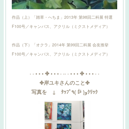
作品（上）「雑草・へちま」2013年 第98回二科展 特選
F100号／キャンバス、アクリル（ミクストメディア）
作品（下）「オクラ」2014年 第99回二科展 会友推挙
F100号／キャンバス、アクリル（ミクストメディア）
· · • • • ✤ • • • · ·· · • • • ✤ • • • · ·
✤岸ユキさんのこと✤
写真を ↓ ﾀｯﾌﾟ٩( ᐖ )وｸﾘｯｸ