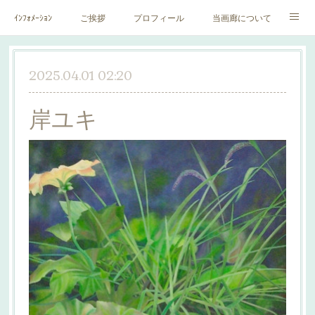
ｲﾝﾌｫﾒｰｼｮﾝ
ご挨拶
プロフィール
当画廊について
作家一覧
絵里子画報
2025.04.01 02:20
岸ユキ