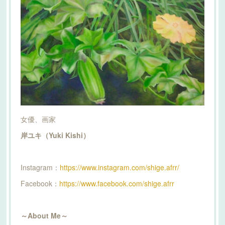
女優、画家
岸ユキ（Yuki Kishi）
Instagram：
https://www.instagram.com/shige.afrr/
Facebook：
https://www.facebook.com/shige.afrr
～About Me～