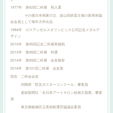
1977年 第62回二科展 初入選
その後日本画家の父、故山田皓斎主催の新美術協
会会員として毎年大作出品
1984年 ロスアンゼルスオリンピック公式記念メダルデ
ザイン
2010年 第95回記念二科展再挑戦
2013年 第98回二科展 特選
2014年 第99回二科展 会友推挙
2016年 第101回二科展 会友賞
現在 二科会会友
内閣府「防災ポスターコンクール」審査員
産経新聞社「全日本アートサロン絵画大賞展」審査
員
東京都板橋区立美術館運営協議会委員