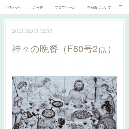
ｲﾝﾌｫﾒｰｼｮﾝ
ご挨拶
プロフィール
当画廊について
作家一覧
絵里子画報
2021.02.03 12:55
神々の晩餐（F80号2点）