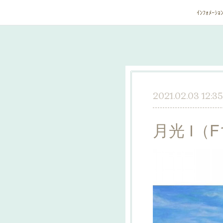
ｲﾝﾌｫﾒｰｼｮ
2021.02.03 12:35
月光 Ⅰ（F