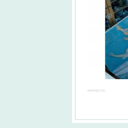
painting
(
123
)