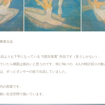
展 審査出品
 作品よりも下手になっている “5度目落選” 作品です（笑うしかない）。
ていたら構図は面白いと思うのです。特にNo.1の、4人の時計回りの動
は、ずっとダンサーの絵で出品していました。
代の部屋です。
狭い生活空間で描いています。