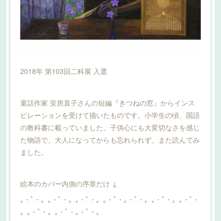
2018年 第103回二科展 入選
童話作家 安房直子さんの短編『きつねの窓』からインス
ピレーションを受けて描いたものです。小学生の頃、国語
の教科書に載っていました。子供心にも大変切なさを感じ
た物語で、大人になってからも忘れられず、また読んでみ
ました。
絵本のカバー内側の序章だけ ↓
｡・ﾟ・。｡・ﾟ・。｡・ﾟ・。｡・ﾟ・｡・ﾟ・。｡・ﾟ・。｡・ﾟ・
。｡・ﾟ・。｡・ﾟ・｡・ﾟ・。