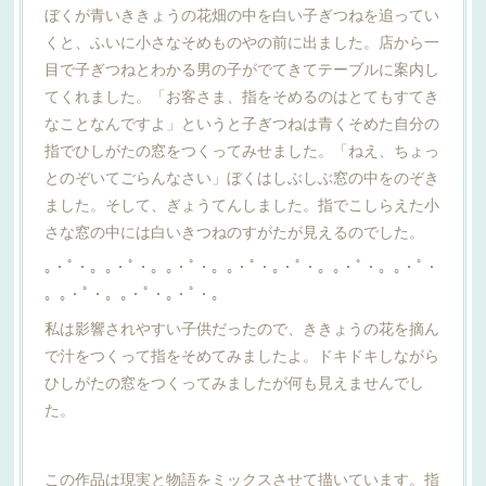
ぼくが青いききょうの花畑の中を白い子ぎつねを追ってい
くと、ふいに小さなそめものやの前に出ました。店から一
目で子ぎつねとわかる男の子がでてきてテーブルに案内し
てくれました。「お客さま、指をそめるのはとてもすてき
なことなんですよ」というと子ぎつねは青くそめた自分の
指でひしがたの窓をつくってみせました。「ねえ、ちょっ
とのぞいてごらんなさい」ぼくはしぶしぶ窓の中をのぞき
ました。そして、ぎょうてんしました。指でこしらえた小
さな窓の中には白いきつねのすがたが見えるのでした。
｡・ﾟ・。｡・ﾟ・。｡・ﾟ・。｡・ﾟ・｡・ﾟ・。｡・ﾟ・。｡・ﾟ・
。｡・ﾟ・。｡・ﾟ・｡・ﾟ・。
私は影響されやすい子供だったので、ききょうの花を摘ん
で汁をつくって指をそめてみましたよ。ドキドキしながら
ひしがたの窓をつくってみましたが何も見えませんでし
た。
この作品は現実と物語をミックスさせて描いています。指