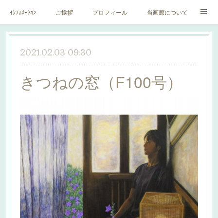
ｲﾝﾌｫﾒｰｼｮﾝ
ご挨拶
プロフィール
当画廊について
作家一覧
絵里子画報
2021.02.03 09:30
きつねの窓（F100号）