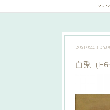
ｲﾝﾌｫﾒｰｼｮ
2021.02.03 04:0
白兎（F