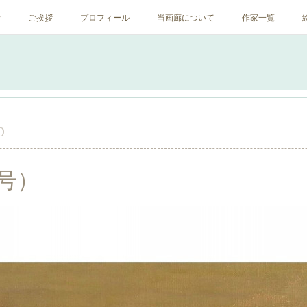
ﾝ
ご挨拶
プロフィール
当画廊について
作家一覧
0
6号）