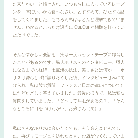
た来たかい」と招き入れ、いつもお皿に入っているレーズ
ンを「体にいいから食べなさい」とすすめて、ひたすら話
をしてくれました。もちろん私はほとんど理解できていま
せん。わかるところだけ適当に Oui,Oui と相槌を打ってい
ただけでした。
そんな懐かしい会話を、実は一度カセットテープに録音し
たことがあるのです。職人ボリスへのインタビュー。職人
になるまでの経緯、七宝焼の技法、美しさとは何か……ボ
リスは誇らしげに語り尽くした後、インタビューは私に向
けられ、私は彼の質問（フランスと日本の違いについて）
にたどたどしく答えていました。最後のほうで、私は変な
質問をしていました。「どうして耳毛があるの？」「そん
なところに目をつけたかい、お嬢さん（笑）」
私はそんなボリスに会いたくても、もう会えませんでし
た。再びリモージュを訪れたとき、お店がなくなっていま