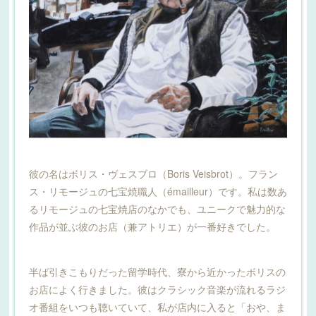
彼の名はボリス・ヴェスブロ（Boris Veisbrot）。フラン
ス・リモージュの七宝焼職人（émailleur）です。私は数あ
るリモージュの七宝焼店のなかでも、ユニークで魅力的な
作品が並ぶ彼のお店（兼アトリエ）が一番好きでした。
半ば引きこもりだった留学時代、寮から近かったボリスの
お店によく行きました。彼はクラシック音楽が流れるラジ
オ番組をいつも聴いていて、私が店内に入ると「おや、ま