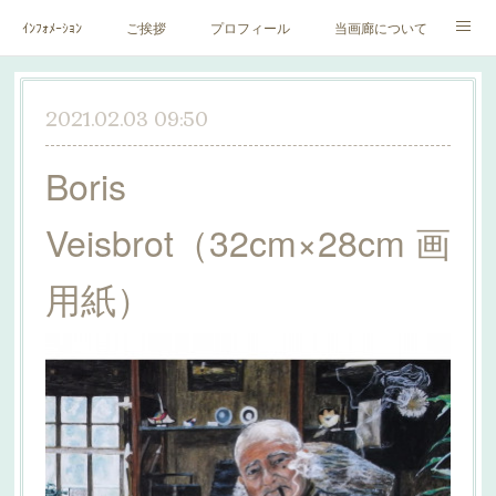
ｲﾝﾌｫﾒｰｼｮﾝ
ご挨拶
プロフィール
当画廊について
作家一覧
絵里子画報
2021.02.03 09:50
Boris
Veisbrot（32cm×28cm 画
用紙）