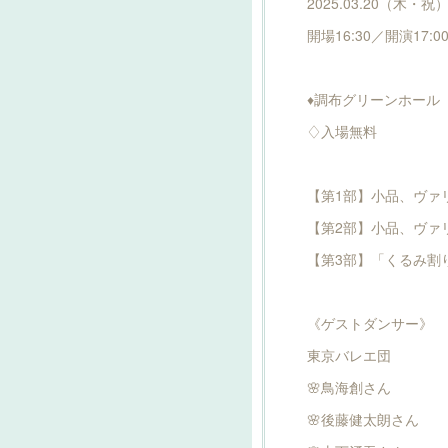
2025.03.20（木・祝
開場16:30／開演17:0
♦︎調布グリーンホール
♢入場無料
【第1部】小品、ヴァ
【第2部】小品、ヴァ
【第3部】「くるみ割
《ゲストダンサー》
東京バレエ団
🌸鳥海創さん
🌸後藤健太朗さん