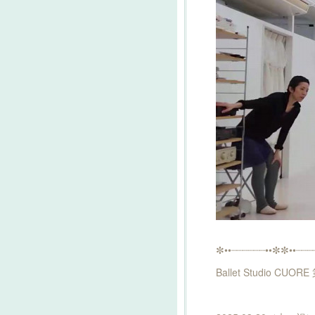
✼••┈┈┈┈┈┈••✼✼••┈┈┈
Ballet Studio CUO