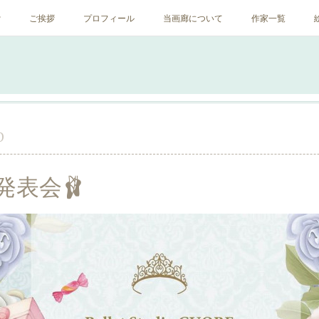
ﾝ
ご挨拶
プロフィール
当画廊について
作家一覧
0
発表会🩰