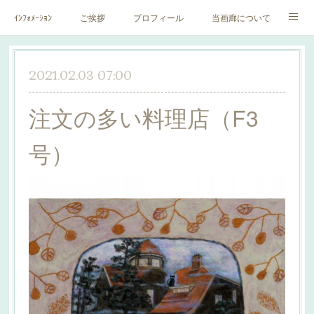
ｲﾝﾌｫﾒｰｼｮﾝ
ご挨拶
プロフィール
当画廊について
作家一覧
絵里子画報
2021.02.03 07:00
注文の多い料理店（F3
号）