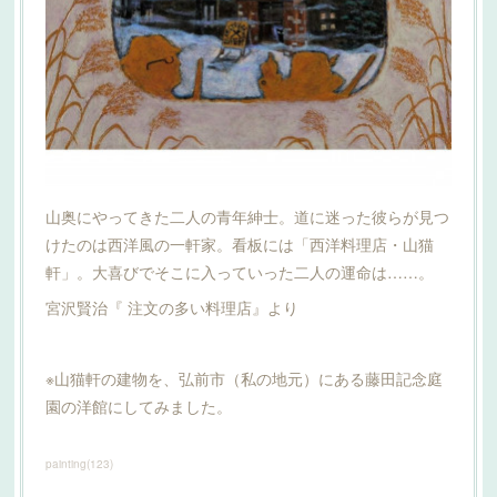
山奥にやってきた二人の青年紳士。道に迷った彼らが見つ
けたのは西洋風の一軒家。看板には「西洋料理店・山猫
軒」。大喜びでそこに入っていった二人の運命は……。
宮沢賢治『 注文の多い料理店』より
※山猫軒の建物を、弘前市（私の地元）にある藤田記念庭
園の洋館にしてみました。
painting
(
123
)